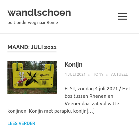
wandlschoen
MENU
ooit onderweg naar Rome
Naar
de
MAAND:
JULI 2021
inhoud
springen
Konijn
4 JULI 2021
TONY
ACTUEEL
ELST, zondag 4 juli 2021 / Het
bos tussen Rhenen en
Veenendaal zat vol witte
konijnen. Konijn met paraplu, konijn[…]
LEES VERDER