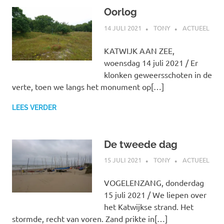
Oorlog
14 JULI 2021
TONY
ACTUEEL
KATWIJK AAN ZEE,
woensdag 14 juli 2021 / Er
klonken geweersschoten in de
verte, toen we langs het monument op[…]
LEES VERDER
De tweede dag
15 JULI 2021
TONY
ACTUEEL
VOGELENZANG, donderdag
15 juli 2021 / We liepen over
het Katwijkse strand. Het
stormde, recht van voren. Zand prikte in[…]