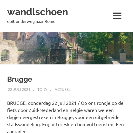
wandlschoen
MENU
ooit onderweg naar Rome
Naar
de
inhoud
springen
Brugge
22 JULI 2021
TONY
ACTUEEL
BRUGGE, donderdag 22 juli 2021 / Op ons rondje op de
fiets door Zuid-Nederland en België waren we een
dagje neergestreken in Brugge, voor een uitgebreide
stadswandeling. Erg pittoresk en bomvol toeristen. Een
aanrader.