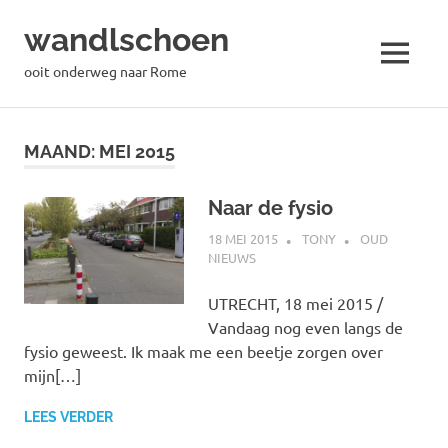
wandlschoen
MENU
ooit onderweg naar Rome
Naar
de
MAAND:
MEI 2015
inhoud
springen
Naar de fysio
18 MEI 2015
TONY
OUD
NIEUWS
UTRECHT, 18 mei 2015 /
Vandaag nog even langs de
fysio geweest. Ik maak me een beetje zorgen over
mijn[…]
LEES VERDER