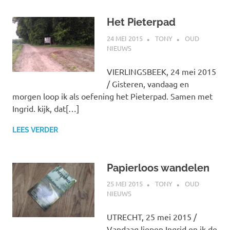
Het Pieterpad
24 MEI 2015
TONY
OUD
NIEUWS
VIERLINGSBEEK, 24 mei 2015
/ Gisteren, vandaag en
morgen loop ik als oefening het Pieterpad. Samen met
Ingrid. kijk, dat[…]
LEES VERDER
Papierloos wandelen
25 MEI 2015
TONY
OUD
NIEUWS
UTRECHT, 25 mei 2015 /
Vandaag liepen Ingrid en ik de