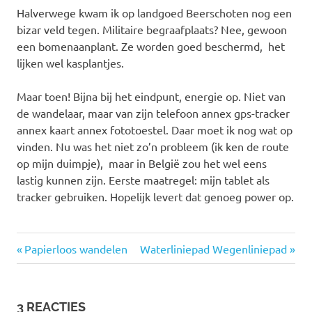
Halverwege kwam ik op landgoed Beerschoten nog een
bizar veld tegen. Militaire begraafplaats? Nee, gewoon
een bomenaanplant. Ze worden goed beschermd, het
lijken wel kasplantjes.
Maar toen! Bijna bij het eindpunt, energie op. Niet van
de wandelaar, maar van zijn telefoon annex gps-tracker
annex kaart annex fototoestel. Daar moet ik nog wat op
vinden. Nu was het niet zo’n probleem (ik ken de route
op mijn duimpje), maar in België zou het wel eens
lastig kunnen zijn. Eerste maatregel: mijn tablet als
tracker gebruiken. Hopelijk levert dat genoeg power op.
Vorige
Volgende
Bericht
Papierloos wandelen
Waterliniepad Wegenliniepad
bericht:
bericht:
navigatie
3 REACTIES