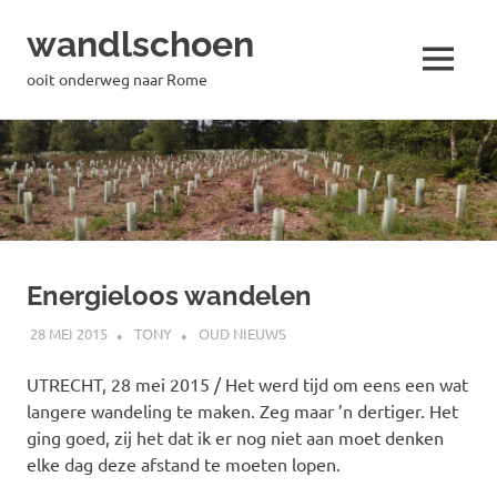
wandlschoen
MENU
ooit onderweg naar Rome
Naar
de
inhoud
springen
Energieloos wandelen
28 MEI 2015
TONY
OUD NIEUWS
UTRECHT, 28 mei 2015 / Het werd tijd om eens een wat
langere wandeling te maken. Zeg maar ’n dertiger. Het
ging goed, zij het dat ik er nog niet aan moet denken
elke dag deze afstand te moeten lopen.