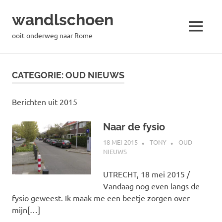
wandlschoen
MENU
ooit onderweg naar Rome
Naar
de
CATEGORIE:
OUD NIEUWS
inhoud
springen
Berichten uit 2015
Naar de fysio
18 MEI 2015
TONY
OUD
NIEUWS
UTRECHT, 18 mei 2015 /
Vandaag nog even langs de
fysio geweest. Ik maak me een beetje zorgen over
mijn[…]