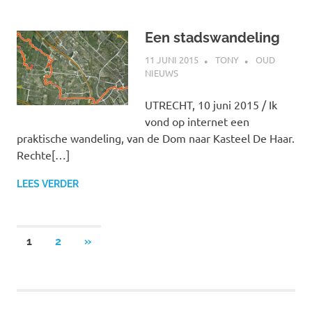
Een stadswandeling
11 JUNI 2015
TONY
OUD
NIEUWS
UTRECHT, 10 juni 2015 / Ik
vond op internet een
praktische wandeling, van de Dom naar Kasteel De Haar.
Rechte[…]
LEES VERDER
Berichtnavigatie
VOLGENDE
1
2
»
BERICHTEN