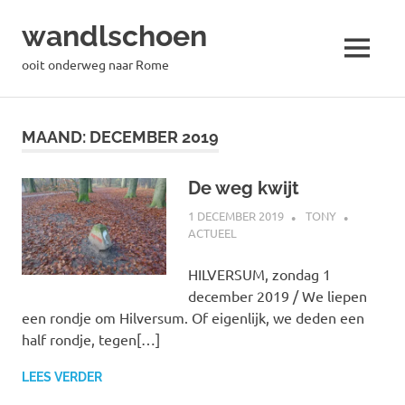
wandlschoen
MENU
ooit onderweg naar Rome
Naar
de
MAAND:
DECEMBER 2019
inhoud
springen
De weg kwijt
1 DECEMBER 2019
TONY
ACTUEEL
HILVERSUM, zondag 1
december 2019 / We liepen
een rondje om Hilversum. Of eigenlijk, we deden een
half rondje, tegen[…]
LEES VERDER