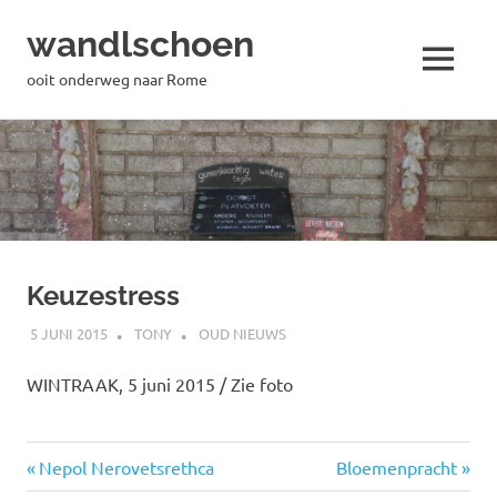
wandlschoen
MENU
ooit onderweg naar Rome
Naar
de
inhoud
springen
Keuzestress
5 JUNI 2015
TONY
OUD NIEUWS
WINTRAAK, 5 juni 2015 / Zie foto
Vorige
Volgende
Bericht
Nepol Nerovetsrethca
Bloemenpracht
bericht:
bericht: