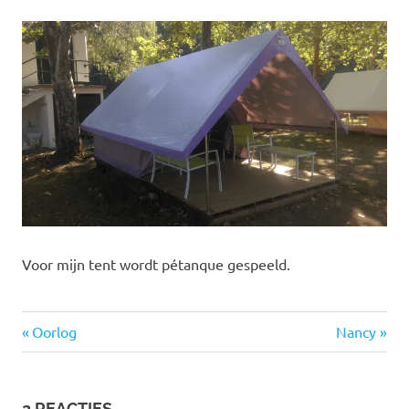
Voor mijn tent wordt pétanque gespeeld.
Vorige
Volgende
Bericht
Oorlog
Nancy
bericht:
bericht:
navigatie
2 REACTIES