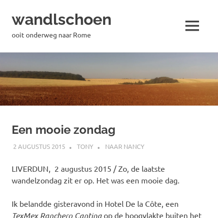
wandlschoen
MENU
ooit onderweg naar Rome
Naar
de
inhoud
springen
Een mooie zondag
2 AUGUSTUS 2015
TONY
NAAR NANCY
LIVERDUN, 2 augustus 2015 / Zo, de laatste
wandelzondag zit er op. Het was een mooie dag.
Ik belandde gisteravond in Hotel De la Côte, een
TexMex Ranchero Cantina
op de hoogvlakte buiten het