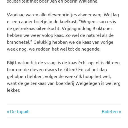
solidariteit met boer Jan en boerin Willianne.
Vandaag waren alle dievenbriefjes alweer weg. Wel lag
er een ander briefje in de koelkast. “Wegens succes is
de geitenkaas uitverkocht. Vrijdagmiddag 9 oktober
hebben we weer volop kaas. Zo wel de naturel als de
brandnetel.” Gelukkig hebben we de kaas van vorige
week nog, we redden het wel tot de negende.
Blijft natuurlijk de vraag: is de kaas ècht op, of is dit een
truc om de dieven dwars te zitten? En zal het dan
geholpen hebben, volgende week? Ik hoop het wel,
want de geitenkaas van boerderij Welgelegen is wel erg
lekker.
Vorige
Volgende
Bericht
De tapuit
Boleten
bericht:
bericht:
navigatie