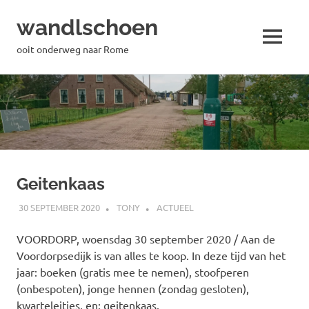
wandlschoen
MENU
ooit onderweg naar Rome
Naar
de
inhoud
springen
Geitenkaas
30 SEPTEMBER 2020
TONY
ACTUEEL
VOORDORP, woensdag 30 september 2020 / Aan de
Voordorpsedijk is van alles te koop. In deze tijd van het
jaar: boeken (gratis mee te nemen), stoofperen
(onbespoten), jonge hennen (zondag gesloten),
kwarteleitjes, en: geitenkaas.