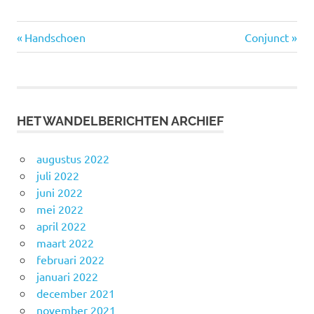
Vorige
Volgende
Bericht
Handschoen
Conjunct
bericht:
bericht:
navigatie
HET WANDELBERICHTEN ARCHIEF
augustus 2022
juli 2022
juni 2022
mei 2022
april 2022
maart 2022
februari 2022
januari 2022
december 2021
november 2021