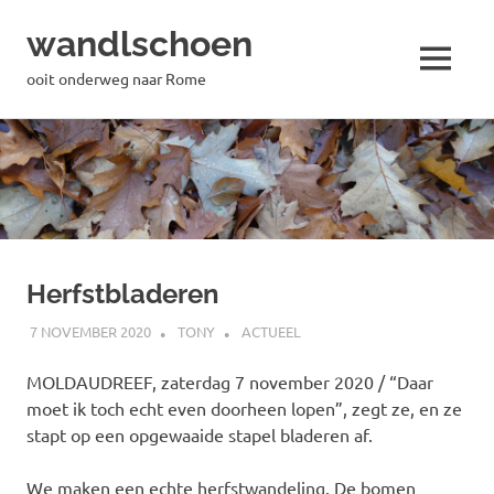
wandlschoen
MENU
ooit onderweg naar Rome
Naar
de
inhoud
springen
Herfstbladeren
7 NOVEMBER 2020
TONY
ACTUEEL
MOLDAUDREEF, zaterdag 7 november 2020 / “Daar
moet ik toch echt even doorheen lopen”, zegt ze, en ze
stapt op een opgewaaide stapel bladeren af.
We maken een echte herfstwandeling. De bomen