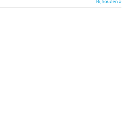
Volgende
Bijhouden
bericht: