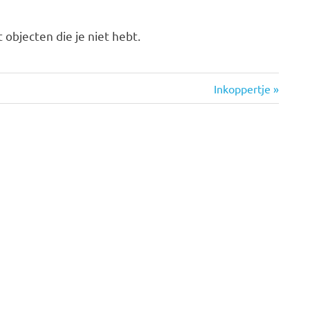
objecten die je niet hebt.
Volgende
Inkoppertje
bericht: