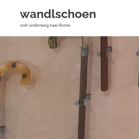
wandlschoen
ooit onderweg naar Rome
Naar
de
inhoud
springen