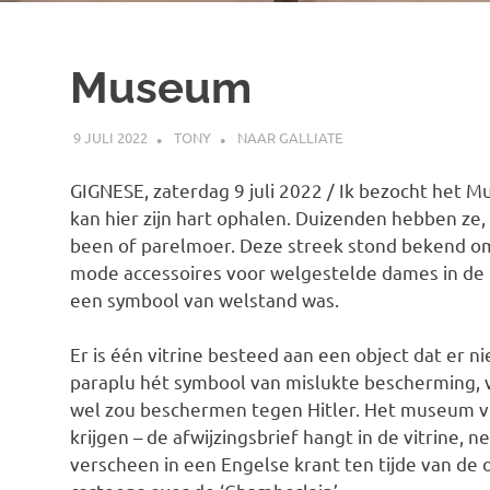
Museum
9 JULI 2022
TONY
NAAR GALLIATE
GIGNESE, zaterdag 9 juli 2022 / Ik bezocht het M
kan hier zijn hart ophalen. Duizenden hebben ze,
been of parelmoer. Deze streek stond bekend o
mode accessoires voor welgestelde dames in de 
een symbool van welstand was.
Er is één vitrine besteed aan een object dat er ni
paraplu hét symbool van mislukte bescherming, v
wel zou beschermen tegen Hitler. Het museum vr
krijgen – de afwijzingsbrief hangt in de vitrine, 
verscheen in een Engelse krant ten tijde van de