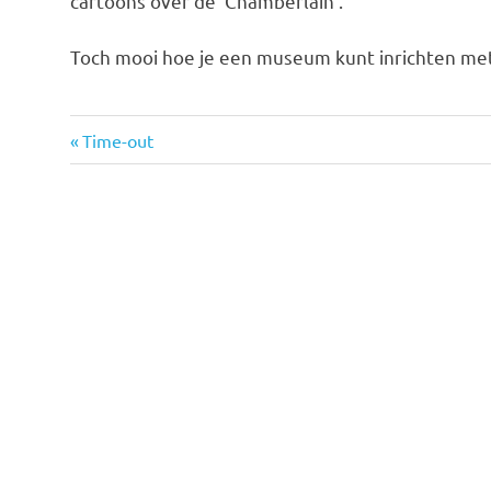
cartoons over de ‘Chamberlain’.
Toch mooi hoe je een museum kunt inrichten met 
Vorige
Bericht
Time-out
bericht:
navigatie