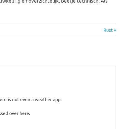
uwkeurig en overzichtelijk, beetje technisch. Als
Volgende
Rust
bericht:
here is not even a weather app!
ssed over here.