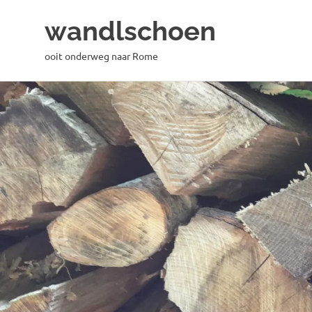
wandlschoen
ooit onderweg naar Rome
Naar
de
inhoud
springen