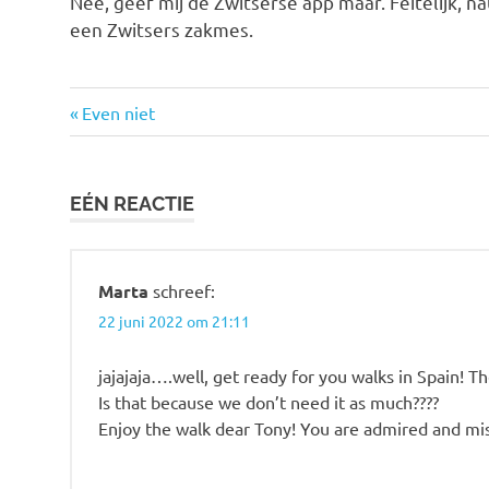
Nee, geef mij de Zwitserse app maar. Feitelijk, na
een Zwitsers zakmes.
Vorige
Bericht
Even niet
bericht:
navigatie
EÉN REACTIE
Marta
schreef:
22 juni 2022 om 21:11
jajajaja….well, get ready for you walks in Spain! T
Is that because we don’t need it as much????
Enjoy the walk dear Tony! You are admired and mi