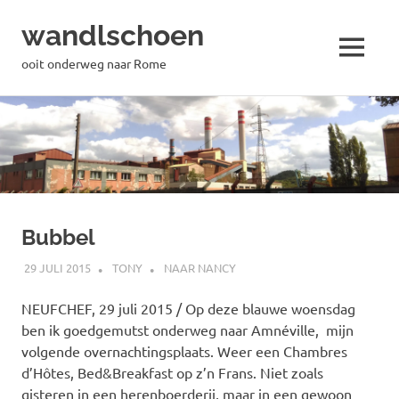
wandlschoen
MENU
ooit onderweg naar Rome
Naar
de
inhoud
springen
Bubbel
29 JULI 2015
TONY
NAAR NANCY
NEUFCHEF, 29 juli 2015 / Op deze blauwe woensdag
ben ik goedgemutst onderweg naar Amnéville, mijn
volgende overnachtingsplaats. Weer een Chambres
d’Hôtes, Bed&Breakfast op z’n Frans. Niet zoals
gisteren in een herenboerderij, maar in een gewoon