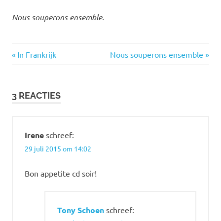
Nous souperons ensemble.
Vorige
Volgende
Bericht
In Frankrijk
Nous souperons ensemble
bericht:
bericht:
navigatie
3 REACTIES
Irene
schreef:
29 juli 2015 om 14:02
Bon appetite cd soir!
Tony Schoen
schreef: