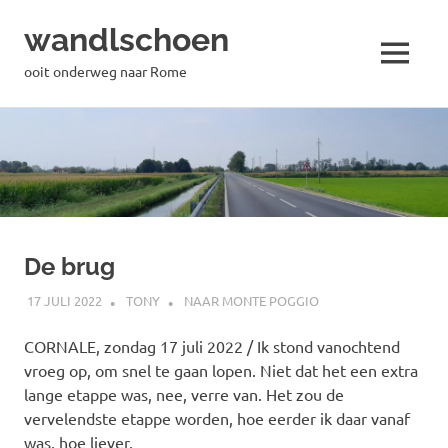
wandlschoen
MENU
ooit onderweg naar Rome
Naar
de
inhoud
springen
De brug
17 JULI 2022
TONY
NAAR MONTE POGGIO
CORNALE, zondag 17 juli 2022 / Ik stond vanochtend
vroeg op, om snel te gaan lopen. Niet dat het een extra
lange etappe was, nee, verre van. Het zou de
vervelendste etappe worden, hoe eerder ik daar vanaf
was, hoe liever.