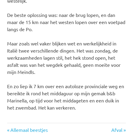
westelijk.
De beste oplossing was: naar de brug lopen, en dan
maar de 15 km naar het westen lopen over een voetpad
langs de Po.
Maar zoals wel vaker blijken wet en werkelijkheid in
Italië twee verschillende dingen. Het was zondag, de
werkzaamheden lagen stil, het hek stond open, het
asfalt was van het wegdek gehaald, geen moeite voor
mijn Meindls.
En zo liep ik 7 km over een autoloze provinciale weg en
bereikte ik rond het middaguur op mijn gemak b&b
Marinella, op tijd voor het middageten en een duik in
het zwembad. Het kan verkeren.
Vorige
Volgende
Bericht
Allemaal beestjes
Afval