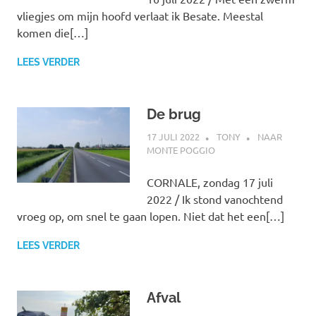
vliegjes om mijn hoofd verlaat ik Besate. Meestal
komen die[…]
LEES VERDER
De brug
17 JULI 2022
TONY
NAAR
MONTE POGGIO
CORNALE, zondag 17 juli
2022 / Ik stond vanochtend
vroeg op, om snel te gaan lopen. Niet dat het een[…]
LEES VERDER
Afval