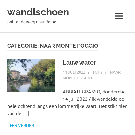
wandlschoen
MENU
ooit onderweg naar Rome
Naar
de
CATEGORIE:
NAAR MONTE POGGIO
inhoud
springen
Lauw water
14 JULI 2022
TONY
NAAR
MONTE POGGIO
ABBIATEGRASSO, donderdag
14 juli 2022 / Ik wandelde de
hele ochtend langs een lommerrijke vaart. Het stikt hier
van de[…]
LEES VERDER