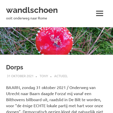
wandlschoen
MENU
ooit onderweg naar Rome
Naar
de
inhoud
springen
Dorps
31 OKTOBER 2021
TONY
ACTUEEL
BAARN, zondag 31 oktober 2021 / Onderweg van
Utrecht naar Baarn daagde Forza! mij vanaf een
Bilthovens billboard uit, raadslid in De Bilt te worden,
voor “de énige ECHTE lokale partij met hart voor onze
dorpen”. Democratisch gezien klopt dat natuurlijk niet