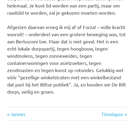
helemaal. Je kunt lid worden van een partij, maar om
raadslid te worden, zal je gekozen moeten worden.
Afgezien daarvan vroeg ik mij af of Forza! – volle kracht
vooruit! – onderdeel van een grotere beweging was, tot
aan Berlusconi toe. Maar dat is niet geval. Het is een
echt lokale dorpspartij, tegen hoogbouw, tegen
windmolens, tegen zonneweides, tegen
containerwoningen voor asielzoekers, tegen
zendmasten en tegen kunst op rotondes. Gelukkig wel
vóór “gezellige winkelstraten met een winkelbestand
dat past bij het Biltse publiek”. Ja, zo houden we De Bilt
dorps, veilig en groen.
Vorige
Volgende
Bericht
Jannes
Timelapse
bericht:
bericht:
navigatie