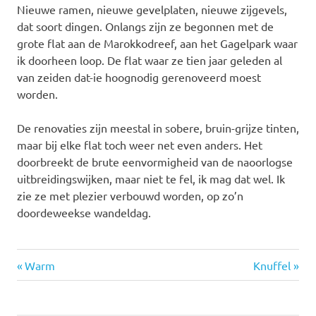
Nieuwe ramen, nieuwe gevelplaten, nieuwe zijgevels,
dat soort dingen. Onlangs zijn ze begonnen met de
grote flat aan de Marokkodreef, aan het Gagelpark waar
ik doorheen loop. De flat waar ze tien jaar geleden al
van zeiden dat-ie hoognodig gerenoveerd moest
worden.
De renovaties zijn meestal in sobere, bruin-grijze tinten,
maar bij elke flat toch weer net even anders. Het
doorbreekt de brute eenvormigheid van de naoorlogse
uitbreidingswijken, maar niet te fel, ik mag dat wel. Ik
zie ze met plezier verbouwd worden, op zo’n
doordeweekse wandeldag.
Vorige
Volgende
Bericht
Warm
Knuffel
bericht:
bericht:
navigatie