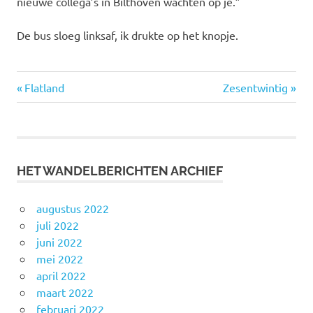
nieuwe collega’s in Bilthoven wachten op je.”
De bus sloeg linksaf, ik drukte op het knopje.
Vorige
Volgende
Bericht
Flatland
Zesentwintig
bericht:
bericht:
navigatie
HET WANDELBERICHTEN ARCHIEF
augustus 2022
juli 2022
juni 2022
mei 2022
april 2022
maart 2022
februari 2022