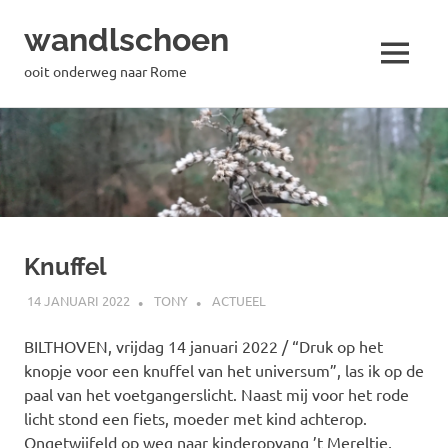
wandlschoen
MENU
ooit onderweg naar Rome
Naar
de
inhoud
springen
Knuffel
14 JANUARI 2022
TONY
ACTUEEL
BILTHOVEN, vrijdag 14 januari 2022 / “Druk op het
knopje voor een knuffel van het universum”, las ik op de
paal van het voetgangerslicht. Naast mij voor het rode
licht stond een fiets, moeder met kind achterop.
Ongetwijfeld op weg naar kinderopvang ’t Mereltje,