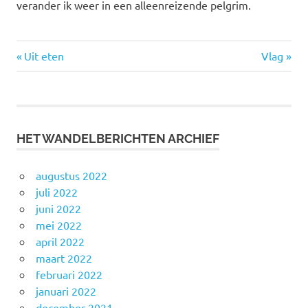
verander ik weer in een alleenreizende pelgrim.
Vorige
Volgende
Bericht
Uit eten
Vlag
bericht:
bericht:
navigatie
HET WANDELBERICHTEN ARCHIEF
augustus 2022
juli 2022
juni 2022
mei 2022
april 2022
maart 2022
februari 2022
januari 2022
december 2021