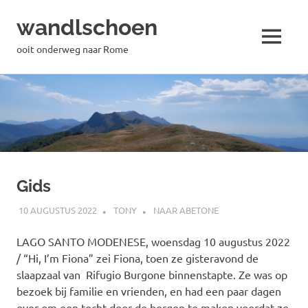
wandlschoen
MENU
ooit onderweg naar Rome
Naar
de
inhoud
springen
Gids
10 AUGUSTUS 2022
TONY
NAAR ABETONE
LAGO SANTO MODENESE, woensdag 10 augustus 2022
/ “Hi, I’m Fiona” zei Fiona, toen ze gisteravond de
slaapzaal van Rifugio Burgone binnenstapte. Ze was op
bezoek bij familie en vrienden, en had een paar dagen
over om een tocht door de bergen te maken voordat ze