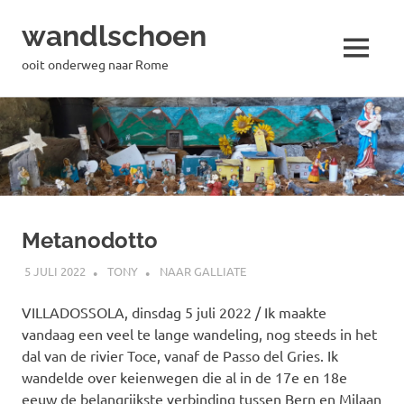
wandlschoen
MENU
ooit onderweg naar Rome
Naar
de
inhoud
springen
Metanodotto
5 JULI 2022
TONY
NAAR GALLIATE
VILLADOSSOLA, dinsdag 5 juli 2022 / Ik maakte
vandaag een veel te lange wandeling, nog steeds in het
dal van de rivier Toce, vanaf de Passo del Gries. Ik
wandelde over keienwegen die al in de 17e en 18e
eeuw de belangrijkste verbinding tussen Bern en Milaan