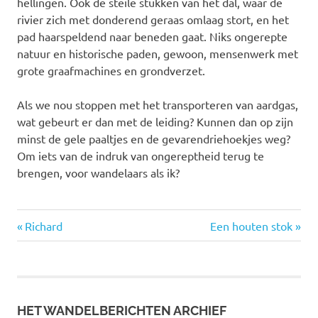
hellingen. Ook de steile stukken van het dal, waar de
rivier zich met donderend geraas omlaag stort, en het
pad haarspeldend naar beneden gaat. Niks ongerepte
natuur en historische paden, gewoon, mensenwerk met
grote graafmachines en grondverzet.
Als we nou stoppen met het transporteren van aardgas,
wat gebeurt er dan met de leiding? Kunnen dan op zijn
minst de gele paaltjes en de gevarendriehoekjes weg?
Om iets van de indruk van ongereptheid terug te
brengen, voor wandelaars als ik?
Vorige
Volgende
Bericht
Richard
Een houten stok
bericht:
bericht:
navigatie
HET WANDELBERICHTEN ARCHIEF