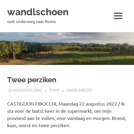
wandlschoen
MENU
ooit onderweg naar Rome
Naar
de
inhoud
springen
Twee perziken
22 AUGUSTUS 2022
TONY
NAAR AREZZO
CASTIGLION FIBOCCHI, Maandag 22 augustus 2022 / Ik
sta voor de laatst keer in de supermarkt, om mijn
proviand aan te vullen, voor vandaag en morgen. Brood,
kaas, worst en twee perziken.