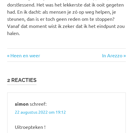
dorstlessend. Het was het lekkerste dat ik ooit gegeten
had. En ik dacht: als mensen je zó op weg helpen, je
steunen, dan is er toch geen reden om te stoppen?
Vanaf dat moment wist ik zeker dat ik het eindpunt zou
halen.
Vorige
Volgende
Bericht
Heen en weer
In Arezzo
bericht:
bericht:
navigatie
2 REACTIES
simon
schreef:
22 augustus 2022 om 19:12
Uitroepteken !