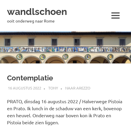
wandlschoen
MENU
ooit onderweg naar Rome
Naar
de
inhoud
springen
Contemplatie
16 AUGUSTUS 2022
TONY
NAAR AREZZO
PRATO, dinsdag 16 augustus 2022 / Halverwege Pistoia
en Prato. Ik lunch in de schaduw van een kerk, bovenop
een heuvel. Onderweg naar boven kon ik Prato en
Pistoia beide zien liggen.