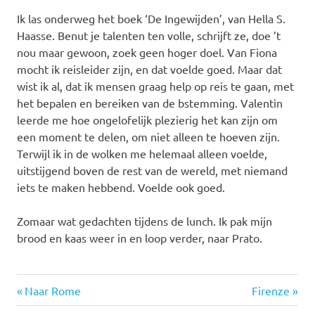
Ik las onderweg het boek ‘De Ingewijden’, van Hella S.
Haasse. Benut je talenten ten volle, schrijft ze, doe ’t
nou maar gewoon, zoek geen hoger doel. Van Fiona
mocht ik reisleider zijn, en dat voelde goed. Maar dat
wist ik al, dat ik mensen graag help op reis te gaan, met
het bepalen en bereiken van de bstemming. Valentin
leerde me hoe ongelofelijk plezierig het kan zijn om
een moment te delen, om niet alleen te hoeven zijn.
Terwijl ik in de wolken me helemaal alleen voelde,
uitstijgend boven de rest van de wereld, met niemand
iets te maken hebbend. Voelde ook goed.
Zomaar wat gedachten tijdens de lunch. Ik pak mijn
brood en kaas weer in en loop verder, naar Prato.
Vorige
Volgende
Bericht
Naar Rome
Firenze
bericht:
bericht: