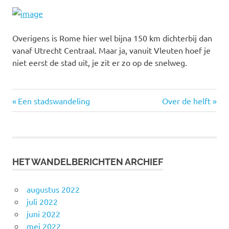
Overigens is Rome hier wel bijna 150 km dichterbij dan
vanaf Utrecht Centraal. Maar ja, vanuit Vleuten hoef je
niet eerst de stad uit, je zit er zo op de snelweg.
Vorige
Volgende
Bericht
Een stadswandeling
Over de helft
bericht:
bericht:
navigatie
HET WANDELBERICHTEN ARCHIEF
augustus 2022
juli 2022
juni 2022
mei 2022