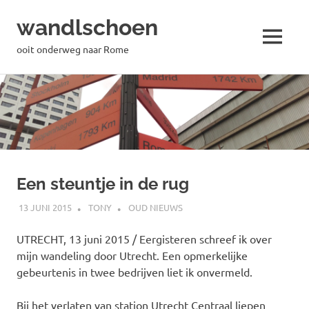
wandlschoen
MENU
ooit onderweg naar Rome
Naar
de
inhoud
springen
Een steuntje in de rug
13 JUNI 2015
TONY
OUD NIEUWS
UTRECHT, 13 juni 2015 / Eergisteren schreef ik over
mijn wandeling door Utrecht. Een opmerkelijke
gebeurtenis in twee bedrijven liet ik onvermeld.
Bij het verlaten van station Utrecht Centraal liepen