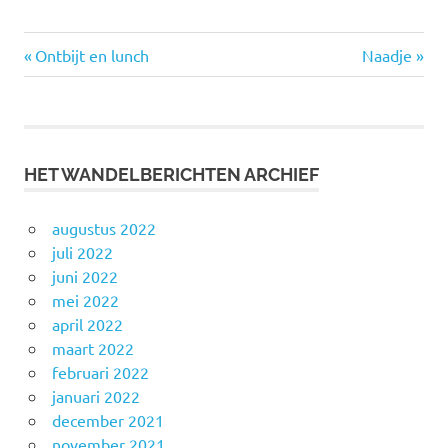
Vorige
Volgende
Bericht
Ontbijt en lunch
Naadje
bericht:
bericht:
navigatie
HET WANDELBERICHTEN ARCHIEF
augustus 2022
juli 2022
juni 2022
mei 2022
april 2022
maart 2022
februari 2022
januari 2022
december 2021
november 2021