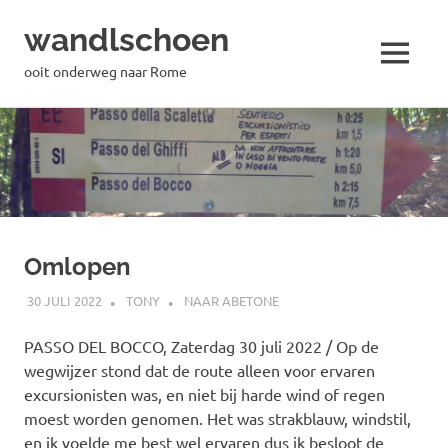
wandlschoen
MENU
ooit onderweg naar Rome
Naar
de
inhoud
springen
Omlopen
30 JULI 2022
TONY
NAAR ABETONE
PASSO DEL BOCCO, Zaterdag 30 juli 2022 / Op de
wegwijzer stond dat de route alleen voor ervaren
excursionisten was, en niet bij harde wind of regen
moest worden genomen. Het was strakblauw, windstil,
en ik voelde me best wel ervaren dus ik besloot de