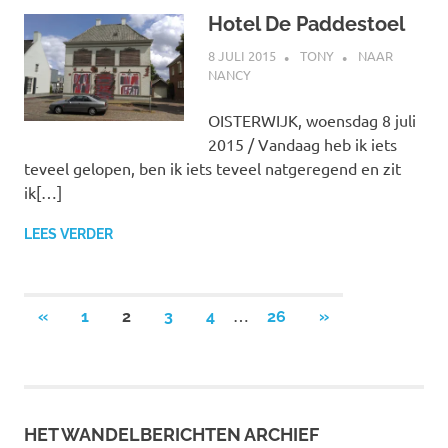
Hotel De Paddestoel
8 JULI 2015
TONY
NAAR
NANCY
OISTERWIJK, woensdag 8 juli
2015 / Vandaag heb ik iets
teveel gelopen, ben ik iets teveel natgeregend en zit
ik[…]
LEES VERDER
Berichtnavigatie
…
VORIGE
VOLGENDE
«
1
2
3
4
26
»
BERICHTEN
BERICHTEN
HET WANDELBERICHTEN ARCHIEF