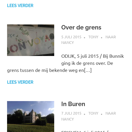
LEES VERDER
Over de grens
5 JULI 2015
TONY
NAAR
NANCY
ODIJK, 5 juli 2015 / Bij Bunnik
ging ik de grens over. De
grens tussen de mij bekende weg en[…]
LEES VERDER
In Buren
7 JULI 2015
TONY
NAAR
NANCY