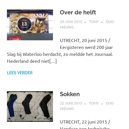
Over de helft
20 JUNI 2015
TONY
OUD
NIEUWS
UTRECHT, 20 juni 2015 /
Eergisteren werd 200 jaar
Slag bij Waterloo herdacht, zo meldde het Journaal.
Nederland deed niet[…]
LEES VERDER
Sokken
22 JUNI 2015
TONY
OUD
NIEUWS
UTRECHT, 22 juni 2015 /
Vandaag een technische