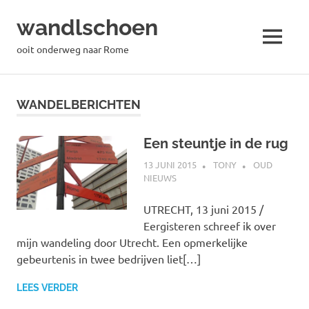
wandlschoen
MENU
ooit onderweg naar Rome
Naar
de
WANDELBERICHTEN
inhoud
springen
Een steuntje in de rug
13 JUNI 2015
TONY
OUD
NIEUWS
UTRECHT, 13 juni 2015 /
Eergisteren schreef ik over
mijn wandeling door Utrecht. Een opmerkelijke
gebeurtenis in twee bedrijven liet[…]
LEES VERDER